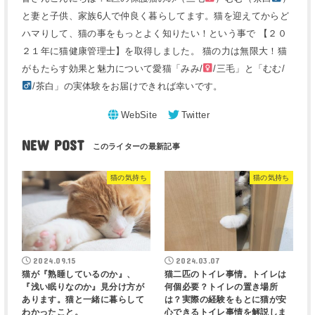
と妻と子供、家族6人で仲良く暮らしてます。猫を迎えてからど
ハマりして、猫の事をもっとよく知りたい！という事で 【２０
２１年に猫健康管理士】を取得しました。 猫の力は無限大！猫
がもたらす効果と魅力について愛猫「みみ/
/三毛」と「むむ/
/茶白」の実体験をお届けできれば幸いです。
NEW POST
猫の気持ち
猫の気持ち
2024.09.15
2024.03.07
猫が『熟睡しているのか』、
猫二匹のトイレ事情。トイレは
『浅い眠りなのか』見分け方が
何個必要？トイレの置き場所
あります。猫と一緒に暮らして
は？実際の経験をもとに猫が安
わかったこと。
心できるトイレ事情を解説しま