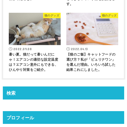
す。
猫のグッズ
猫のグッズ
2022.09.08
2022.04.13
暑い夏。猫だって暑いんだに
【猫のご飯】キャットフードの
ゃ！エアコンの適切な設定温度
選び方？私が「ピュリナワン」
は？エアコン意外にもできる、
を選んだ理由。いろいろ試した
ひんやり対策をご紹介。
結果これにしました。
検索
プロフィール