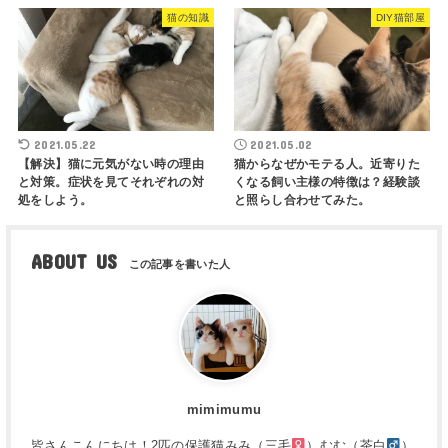
猫の知識
DIY猫部屋
2021.05.22
2021.05.02
【解決】猫に元気がない時の理由
猫からなぜかモテる人。近寄りた
と対策。症状を見てそれぞれの対
くなる飼い主様の特徴は？経験談
処をしよう。
と照らし合わせてみた。
ABOUT US
mimimumu
皆さんこんにちは！2匹の保護猫みみ（三毛
）むむ（茶白
）