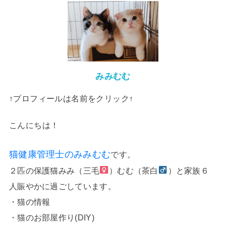
みみむむ
↑プロフィールは名前をクリック↑
こんにちは！
猫健康管理士のみみむむ
です。
２匹の保護猫みみ（三毛
）むむ（茶白
）と家族６
人賑やかに過ごしています。
・猫の情報
・猫のお部屋作り(DIY)