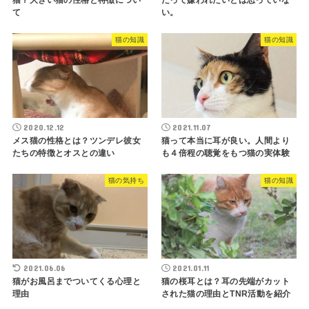
て
い。
猫の知識
猫の知識
2020.12.12
2021.11.07
メス猫の性格とは？ツンデレ彼女
猫って本当に耳が良い。人間より
たちの特徴とオスとの違い
も４倍程の聴覚をもつ猫の実体験
猫の気持ち
猫の知識
2021.06.06
2021.01.11
猫がお風呂までついてくる心理と
猫の桜耳とは？耳の先端がカット
理由
された猫の理由とTNR活動を紹介